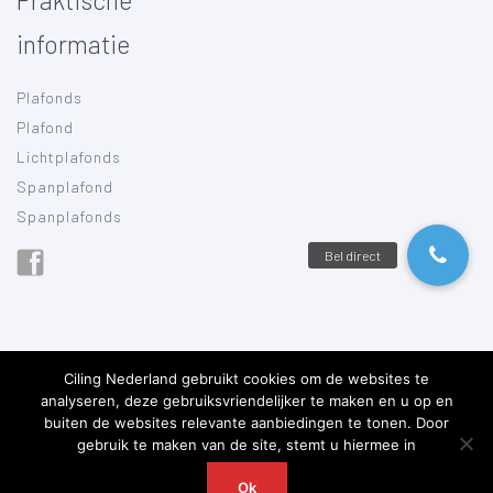
Praktische
informatie
Plafonds
Plafond
Lichtplafonds
Spanplafond
Spanplafonds
Ciling Nederland gebruikt cookies om de websites te
analyseren, deze gebruiksvriendelijker te maken en u op en
buiten de websites relevante aanbiedingen te tonen. Door
Ciling Nederland ©2019 •
Algemene voorwaarden
•
Privacy
gebruik te maken van de site, stemt u hiermee in
verklaring
•
Sitemap
Ok