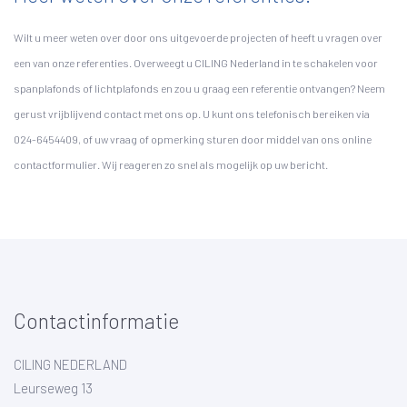
Wilt u meer weten over door ons uitgevoerde projecten of heeft u vragen over
een van onze referenties. Overweegt u CILING Nederland in te schakelen voor
spanplafonds of lichtplafonds en zou u graag een referentie ontvangen? Neem
gerust vrijblijvend contact met ons op. U kunt ons telefonisch bereiken via
024-6454409, of uw vraag of opmerking sturen door middel van ons online
contactformulier. Wij reageren zo snel als mogelijk op uw bericht.
Contactinformatie
CILING NEDERLAND
Leurseweg 13