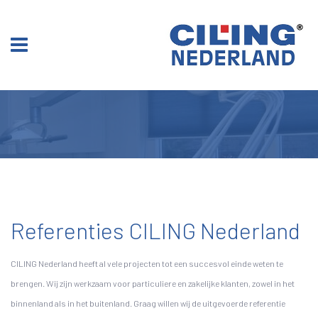
Referenties CILING Nederland
CILING Nederland heeft al vele projecten tot een succesvol einde weten te
brengen. Wij zijn werkzaam voor particuliere en zakelijke klanten, zowel in het
binnenland als in het buitenland. Graag willen wij de uitgevoerde referentie