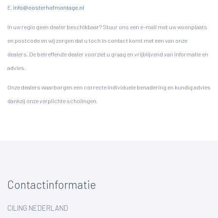
E.
info@oosterhofmontage.nl
In uw regio geen dealer beschikbaar? Stuur ons een e-mail met uw woonplaats
en postcode en wij zorgen dat u toch in contact komt met een van onze
dealers. De betreffende dealer voorziet u graag en vrijblijvend van informatie en
advies.
Onze dealers waarborgen een correcte individuele benadering en kundig advies
dankzij onze verplichte scholingen.
Contactinformatie
CILING NEDERLAND