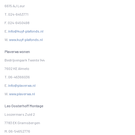
6615 AJ Leur
T. 024-6453771
F. 024-6450498
E.
info@kuyf-plafonds.nl
W.
www.kuyf-plafonds.nl
Plaverwa wonen
Bedrijvenpark Twente 144
7602 KE Almelo
T. 06-46366036
E.
info@plaverwa.nl
W.
www.plaverwa.nl
Leo Oosterhoff Montage
Loozermars Zuid 2
7783 EK Gramsbergen
M. 06-54652776