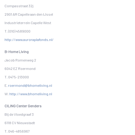
Compasstraat 32j
2901 AM Capelle aan den IJssel
Industrieterrein Capelle West
T. (010) 4589000
http://www.auroraplafonds.nl/
B-Home Living
Jacob Romenweg 2
6042 EZ Roermond
T. 0475-213000
E.
roermond@bhomeliving.nl
W:
http://www.bhomeliving.nl
CILING Center Genders
Bij de Vloedgraaf 3
6118 CV Nieuwstadt
T. 046-4856967