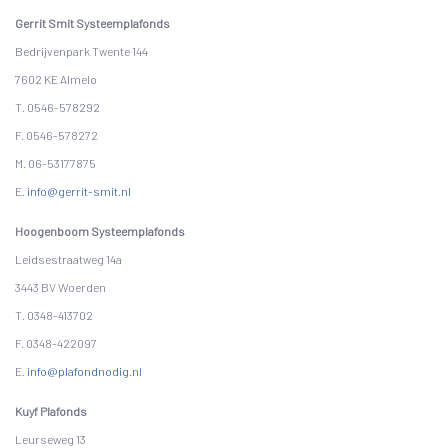
Gerrit Smit Systeemplafonds
Bedrijvenpark Twente 144
7602 KE Almelo
T. 0546-578292
F. 0546-578272
M. 06-53177875
E.
info@gerrit-smit.nl
Hoogenboom Systeemplafonds
Leidsestraatweg 14a
3443 BV Woerden
T. 0348-413702
F. 0348-422097
E.
info@plafondnodig.nl
Kuyf Plafonds
Leurseweg 13