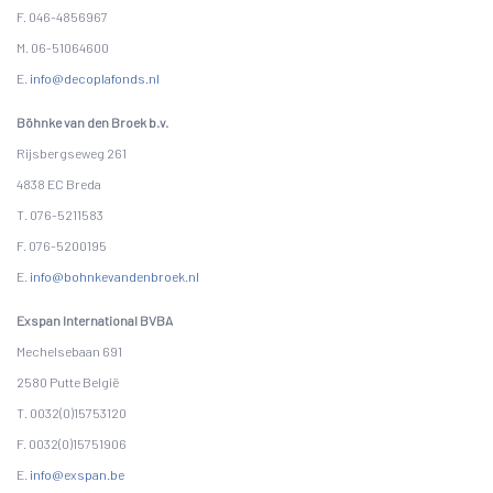
F. 046-4856967
M. 06-51064600
E.
info@decoplafonds.nl
Böhnke van den Broek b.v.
Rijsbergseweg 261
4838 EC Breda
T. 076-5211583
F. 076-5200195
E.
info@bohnkevandenbroek.nl
Exspan International BVBA
Mechelsebaan 691
2580 Putte België
T. 0032(0)15753120
F. 0032(0)15751906
E.
info@exspan.be